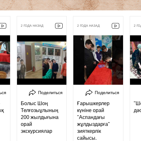
2 ГОДА НАЗАД
2 ГОДА НАЗАД
2 Г
ься
Поделиться
Поделиться
е
Болыс Шоң
Ғарышкерлер
"Ш
ық
Телғозыұлының
күніне орай
дәс
200 жылдығына
"Аспандағы
орай
жұлдыздарға"
экскурсиялар
зияткерлік
сайысы.