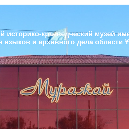
й историко-краеведческий музей им
я языков и архивного дела области 