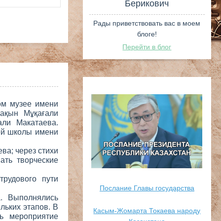
Шубаев Е
Берико
Рады приветствова
ом музее имени
блоге
ақын Мұқағали
али Макатаева.
Перейти в
ей школы имени
ва; через стихи
ать творческие
трудового пути
а. Выполнялись
льких этапов. В
сь мероприятие