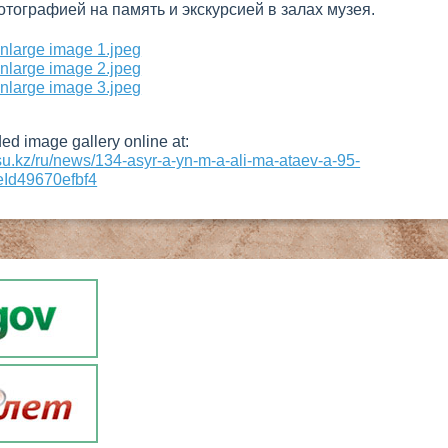
тографией на память и экскурсией в залах музея.
d image gallery online at:
asu.kz/ru/news/134-asyr-a-yn-m-a-ali-ma-ataev-a-95-
eId49670efbf4