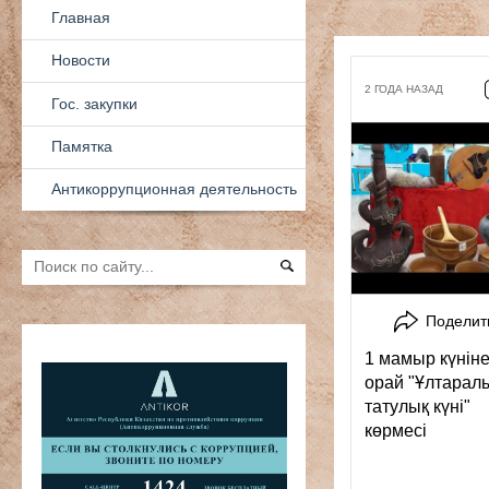
ҚАЗ
РУС
ENG
2 ГОДА НАЗАД
Главная
Новости
Гос. закупки
Памятка
Антикоррупционная деятельность
Поделит
1 мамыр күнін
орай "Ұлтарал
татулық күні"
көрмесі