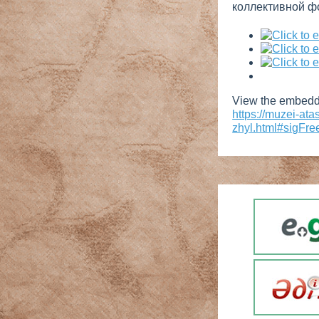
коллективной фо
View the embedde
https://muzei-at
zhyl.html#sigFre