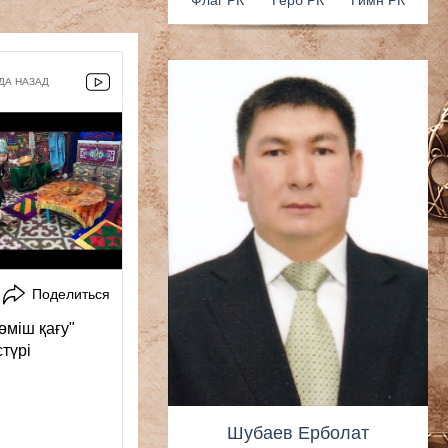
ОДА НАЗАД
Флаг РК
Герб 
Поделиться
өміш қағу"
түрі