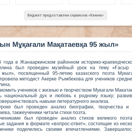
Виджет предоставлен сервисом «Көмек»
ын Мұқағали Мақатаевқа 95 жыл»
6 года в Жанааркинском районном историко-краеведческ
ллина был проведен музейный урок на тему «Ғасыр 
 жыл», посвященный 95-летию казахского поэта Мукаг
провела методист Акерке Рымбекова для учеников средн
лина.
акомить учеников с жизнью и творчеством Мукагали Макатае
ть национальный дух и любовь к родному языку; развив
совершенствовать навыки литературного анализа.
роке был проведен анализ биографии, творчества и 
ева, такжеученики читали стихи поэта.
чениками был проведен анализ стихов великого поэт
ые задания в формате «вопрос-ответ», состоящие из неско
ченики поделились своими впечатлениями. Завершило