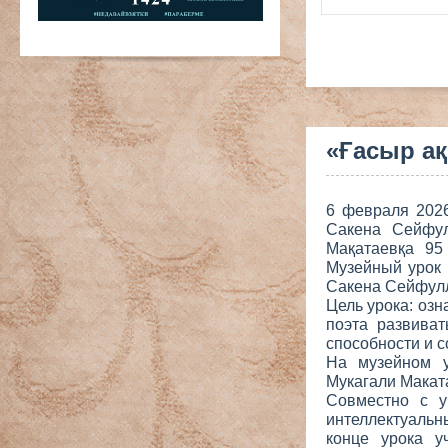
«Ғасыр ақ
6 февраля 202
Сакена Сейфу
Мақатаевқа 95
Музейный урок 
Сакена Сейфул
Цель урока: озн
поэта развива
способности и 
На музейном у
Мукагали Маката
Совместно с у
интеллектуальн
конце урока у