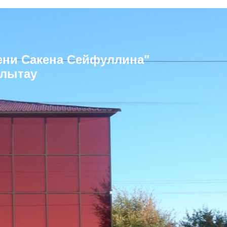
ени Сакена Сейфуллина"
Ұлытау