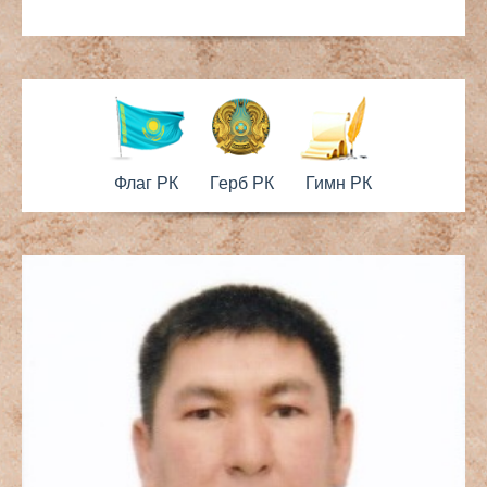
Флаг РК
Герб РК
Гимн РК