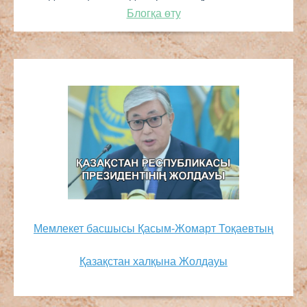
Блогқа өту
Мемлекет басшысы Қасым-Жомарт Тоқаевтың
Қазақстан халқына Жолдауы