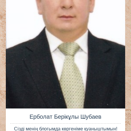
Ерболат Берікұлы Шубаев
Сізді менің блогымда көргеніме қуаныштымын!