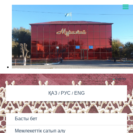
Бүктеу
ҚАЗ
РУС
ENG
Басты бет
Мемлекеттік сатып алу