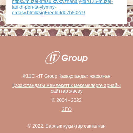
https://muzei-atasu.kz/kz/zhanaly-tar/125-muzej-
tarikh-pen-ta-ylymny-
ordasy.html#sigFreeId9d07b802c9
ЖШС
«IT Group Қазақстанда» жасалған
Қазақстандағы мемлекеттік мекемелерге арнайы
сайттар жасау
© 2004 - 2022
SEO
© 2022, Барлық құқықтар сақталған