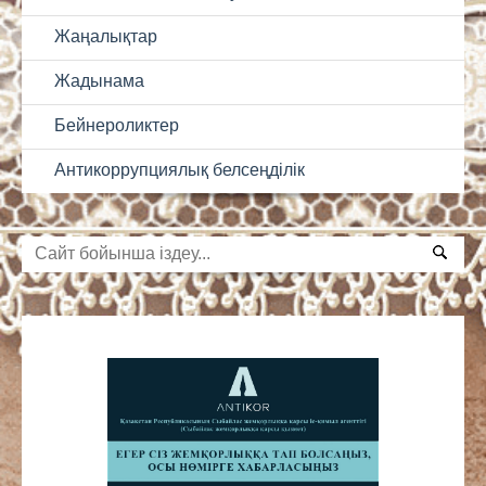
Жаңалықтар
Жадынама
Бейнероликтер
Антикоррупциялық белсеңділік