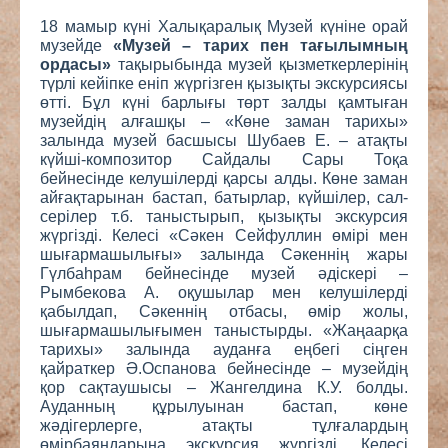
18 мамыр күні Халықаралық Музей күніне орай
музейде
«Музей – тарих пен тағылымның
ордасы»
тақырыбында музей қызметкерлерінің
түрлі кейіпке еніп жүргізген қызықты экскурсиясы
өтті. Бұл күні барлығы төрт залды қамтыған
музейдің алғашқы – «Көне заман тарихы»
залында музей басшысы Шубаев Е. – атақты
күйші-композитор Сайдалы Сары Тоқа
бейнесінде келушілерді қарсы алды. Көне заман
айғақтарынан бастап, батырлар, күйшілер, сал-
серілер т.б. таныстырып, қызықты экскурсия
жүргізді. Келесі «Сәкен Сейфуллин өмірі мен
шығармашылығы» залында Сәкеннің жары
Гүлбаһрам бейнесінде музей әдіскері –
Рымбекова А. оқушылар мен келушілерді
қабылдап, Сәкеннің отбасы, өмір жолы,
шығармашылығымен таныстырды. «Жаңаарқа
тарихы» залында ауданға еңбегі сіңген
қайраткер Ә.Оспанова бейнесінде – музейдің
қор сақтаушысы – Жангелдина К.У. болды.
Ауданның құрылуынан бастап, көне
жәдігерлерге, атақты тұлғалардың
өмірбаяндарына экскурсия жүргізді. Келесі