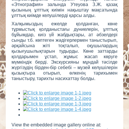
«Этнография» залында Утеуова З.Ж. қазақ
қызының ұлттық киімін нақыштау мақсатында
ұлттық киімде келушілерді қарсы алды.
Халқымыздың ежелде қолданған, көне
тұрмыстық қолданыстағы дүниелерін, ұлттық
бұйымдар, киіз үй жабдықтары, ат әбзелдері
сынды т.б. көптеген жәдігерлермен таныстырып,
әрқайсына жіті тоқталып, оқушылардың
қызығушылықтарын тудырды. Көне заттарды
қолдарымен ұстап, жұмыс жасап көруге
мүмкіндік берді. Экскурсияны мұндай тәсілде
жүргізудің бірден-бір себебі – музей келушілерін
қызықтыра отырып, өлкенің тарихымен
таныстыру, тарихты насихаттау болды.
View the embedded image gallery online at: